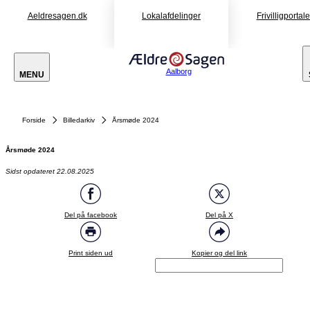
Aeldresagen.dk
Lokalafdelinger
Frivilligportal
Aalborg
MENU
Forside
Billedarkiv
Årsmøde 2024
Årsmøde 2024
Sidst opdateret 22.08.2025
Del på facebook
Del på X
Print siden ud
Kopier og del link