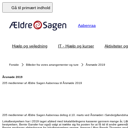
Gå til primært indhold
Aabenraa
Hjælp og vejledning
IT - Hjælp og kurser
Aktiviteter o
Forside
Billeder fra vores arrangementer og ture
Årsmøde 2019
Årsmøde 2019
205 medlemmer af Ældre Sagen Aabenraa til Årsmøde 2019
205 medlemmer af Ældre Sagen Aabenraa deltog d.10. marts ved Årsmødet i Sønderjyllandshall
Lokalbestyrelsen har i 2019 taget afsked med lokalafdelingens kasserer gennem mange år, Lilli
bestyrelsen, Bente Gansler har også valgt at trække sig fra posten for at få tid til andre gøremål
Begge modtager afskedsgave fra lokalbestyrelsen senere, ligesom Lillian Bernth Thomsen modtag