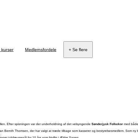
g kurser
Medlemsfordele
+ Se flere
en. Efter spisningen var der underholdning af det velsyngende
Sønderjysk Folkekor
med både f
an Bernth Thomsen, der har valgt at træde tilbage som kasserer og bestyrelsesmedlem. Som ny ka
.
er jubilæumsnål for 10 års som frivillig i Ældre Sagen.