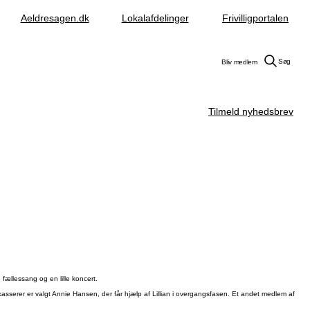
Aeldresagen.dk
Lokalafdelinger
Frivilligportalen
Søg
Bliv medlem
Tilmeld nyhedsbrev
ællessang og en lille koncert.
sserer er valgt Annie Hansen, der får hjælp af Lillian i overgangsfasen. Et andet medlem af