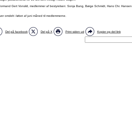
tformand Gert Vonsild, medlemmer af bestyrelsen: Sonja Bang, Børge Schmidt, Hans Chr. Hansen,
ver omdelt i løbet af juni måned til medlemmerne.
Del på facebook
Del på X
Print siden ud
Kopier og del link