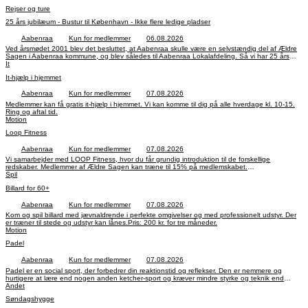
Rejser og ture
25 års jubilæum - Bustur til København - Ikke flere ledige pladser
Aabenraa
Kun for medlemmer
06.08.2026
Ved årsmødet 2001 blev det besluttet, at Aabenraa skulle være en selvstændig del af Ældre
Sagen i Aabenraa kommune, og blev således til Aabenraa Lokalafdeling. Så vi har 25 års
jubilæum i år. Dette vil vi fejre ved at invitere vores medlemmer til 2 forskellige
It
arrangementer, som I kan vælge imellem. En bustur til København eller festmiddag på
It-hjælp i hjemmet
Folkehjem. Disse arrangementer er kun for medlemmer af Aabenraa Lokalafdeling. Læs
nedenunder om bustur til København og tilmelding til denne. Kun telefonisk tilmelding.
Aabenraa
Kun for medlemmer
07.08.2026
Medlemmer kan få gratis it-hjælp i hjemmet. Vi kan komme til dig på alle hverdage kl. 10-15.
Ring og aftal tid.
Motion
Loop Fitness
Aabenraa
Kun for medlemmer
07.08.2026
Vi samarbejder med LOOP Fitness, hvor du får grundig introduktion til de forskellige
redskaber. Medlemmer af Ældre Sagen kan træne til 15% på medlemskabet.
Oprettelsesgebyr 199 kr. Abonnementet er pr. 30 dage. Betalinger pålægges et
Spil
administrationsgebyr på 10 kr. Tilmelding: 41 74 62 44. Bedste tid for vejledning for ældre er
Billard for 60+
mellem kl.8-kl.12
Aabenraa
Kun for medlemmer
07.08.2026
Kom og spil billard med jævnaldrende i perfekte omgivelser og med professionelt udstyr. Der
er træner til stede og udstyr kan lånes.Pris: 200 kr. for tre måneder.
Motion
Padel
Aabenraa
Kun for medlemmer
07.08.2026
Padel er en social sport, der forbedrer din reaktionstid og reflekser. Den er nemmere og
hurtigere at lære end nogen anden ketcher-sport og kræver mindre styrke og teknik end
f.eks. badminton, squash, tennis og mange andre sportsgrene.Booking: 38 20 21 21 senest
Andet
onsdagen før I vil spille.Pris: 25 kr. pr. person for to timer.
Søndagshygge