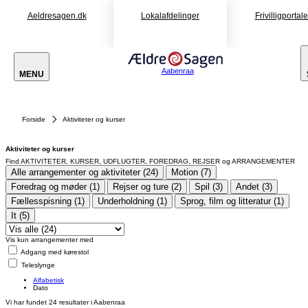
Aeldresagen.dk
Lokalafdelinger
Frivilligportal
Aabenraa
MENU
Forside
Aktiviteter og kurser
Aktiviteter og kurser
Find AKTIVITETER, KURSER, UDFLUGTER, FOREDRAG, REJSER og ARRANGEMENTER
Alle arrangementer og aktiviteter (24)
Motion (7)
Foredrag og møder (1)
Rejser og ture (2)
Spil (3)
Andet (3)
Fællesspisning (1)
Underholdning (1)
Sprog, film og litteratur (1)
It (5)
Vis kun arrangementer med
Adgang med kørestol
Teleslynge
Alfabetisk
Dato
Vi har fundet
24
resultater i Aabenraa