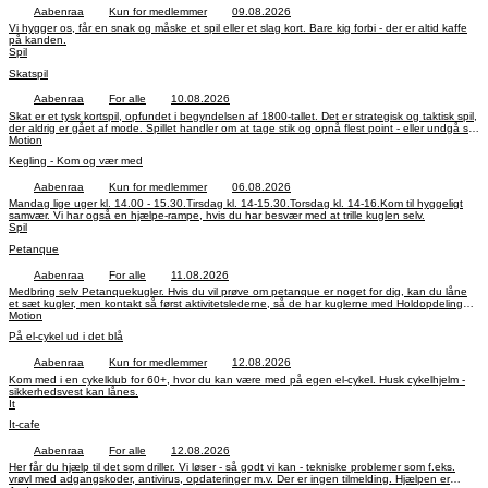
Aabenraa
Kun for medlemmer
09.08.2026
Vi hygger os, får en snak og måske et spil eller et slag kort. Bare kig forbi - der er altid kaffe
på kanden.
Spil
Skatspil
Aabenraa
For alle
10.08.2026
Skat er et tysk kortspil, opfundet i begyndelsen af 1800-tallet. Det er strategisk og taktisk spil,
der aldrig er gået af mode. Spillet handler om at tage stik og opnå flest point - eller undgå stik
i nulspil. Skat kræver både held, overblik og erfaring.
Motion
Kegling - Kom og vær med
Aabenraa
Kun for medlemmer
06.08.2026
Mandag lige uger kl. 14.00 - 15.30.Tirsdag kl. 14-15.30.Torsdag kl. 14-16.Kom til hyggeligt
samvær. Vi har også en hjælpe-rampe, hvis du har besvær med at trille kuglen selv.
Spil
Petanque
Aabenraa
For alle
11.08.2026
Medbring selv Petanquekugler. Hvis du vil prøve om petanque er noget for dig, kan du låne
et sæt kugler, men kontakt så først aktivitetslederne, så de har kuglerne med Holdopdeling
starter kl. 10. Sidste spilledag 29. september.
Motion
På el-cykel ud i det blå
Aabenraa
Kun for medlemmer
12.08.2026
Kom med i en cykelklub for 60+, hvor du kan være med på egen el-cykel. Husk cykelhjelm -
sikkerhedsvest kan lånes.
It
It-cafe
Aabenraa
For alle
12.08.2026
Her får du hjælp til det som driller. Vi løser - så godt vi kan - tekniske problemer som f.eks.
vrøvl med adgangskoder, antivirus, opdateringer m.v. Der er ingen tilmelding. Hjælpen er