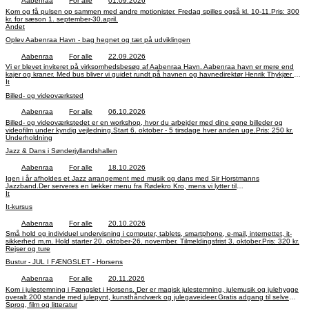
Aabenraa
For alle
01.09.2026
Kom og få pulsen op sammen med andre motionister. Fredag spilles også kl. 10-11.Pris: 300
kr. for sæson 1. september-30.april.
Andet
Oplev Aabenraa Havn - bag hegnet og tæt på udviklingen
Aabenraa
For alle
22.09.2026
Vi er blevet inviteret på virksomhedsbesøg af Aabenraa Havn. Aabenraa havn er mere end
kajer og kraner. Med bus bliver vi guidet rundt på havnen og havnedirektør Henrik Thykjær vil
fortælle om havnens historie og planer for fremtiden. Undervejs er Aabenraa Havn vært ved
It
kaffe og kage. Deltagelse gratis, men tilmelding er nødvendig.
Billed- og videoværksted
Aabenraa
For alle
06.10.2026
Billed- og videoværkstedet er en workshop, hvor du arbejder med dine egne billeder og
videofilm under kyndig vejledning.Start 6. oktober - 5 tirsdage hver anden uge.Pris: 250 kr.
Underholdning
Jazz & Dans i Sønderjyllandshallen
Aabenraa
For alle
18.10.2026
Igen i år afholdes et Jazz arrangement med musik og dans med Sir Horstmanns
Jazzband.Der serveres en lækker menu fra Rødekro Kro, mens vi lytter til
musikken.Efterfølgende er der mulighed for en sving om.
It
It-kursus
Aabenraa
For alle
20.10.2026
Små hold og individuel undervisning i computer, tablets, smartphone, e-mail, internettet, it-
sikkerhed m.m. Hold starter 20. oktober-26. november. Tilmeldingsfrist 3. oktober.Pris: 320 kr.
Rejser og ture
Bustur - JUL I FÆNGSLET - Horsens
Aabenraa
For alle
20.11.2026
Kom i julestemning i Fængslet i Horsens. Der er magisk julestemning, julemusik og julehygge
overalt.200 stande med julepynt, kunsthåndværk og julegaveideer. Gratis adgang til selve
Fængselsmuseet.Ved ankomst får vi et julemåltid på Brasseriet.
Sprog, film og litteratur