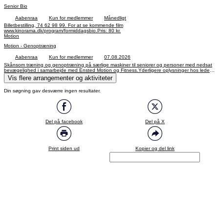
Senior Bio
Aabenraa
Kun for medlemmer
Månedligt
Billetbestilling, 74 62 98 99. For at se kommende film
www.kinorama.dk/program/formiddagsbio.Pris: 80 kr.
Motion
Motion - Genoptræning
Aabenraa
Kun for medlemmer
07.08.2026
Skånsom træning og genoptræning på særlige maskiner til seniorer og personer med nedsat
bevægelighed i samarbejde med Ensted Motion og Fitness.Yderligere oplysninger hos leder
Mette Bendix Nielsen, 40 14 38 21,info@enstedhallen.dk.For medlemmer af Ældre Sagen er
Vis flere arrangementer og aktiviteter
indmeldelse og dørchip gratis.Pris: 210 kr. pr. måned.
Din søgning gav desværre ingen resultater.
Del på facebook
Del på X
Print siden ud
Kopier og del link