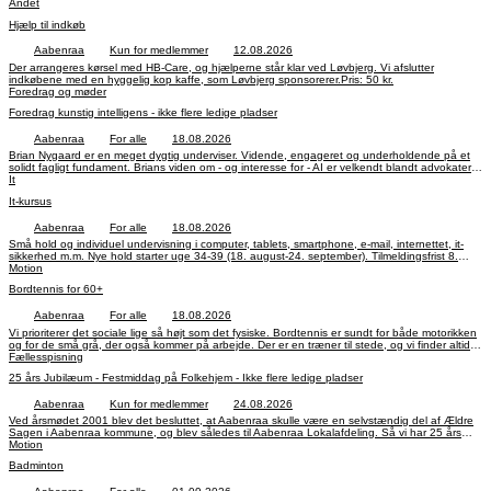
gratis for alle 60+. Husk adgangskoder og evt. strømforsyning.
Andet
Hjælp til indkøb
Aabenraa
Kun for medlemmer
12.08.2026
Der arrangeres kørsel med HB-Care, og hjælperne står klar ved Løvbjerg. Vi afslutter
indkøbene med en hyggelig kop kaffe, som Løvbjerg sponsorerer.Pris: 50 kr.
Foredrag og møder
Foredrag kunstig intelligens - ikke flere ledige pladser
Aabenraa
For alle
18.08.2026
Brian Nygaard er en meget dygtig underviser. Vidende, engageret og underholdende på et
solidt fagligt fundament. Brians viden om - og interesse for - AI er velkendt blandt advokater.
Brian har sit eget firma: Brian`s Academy, han vil formidle budskabet om AI på en levende og
It
inspirerende måde, og hvordan vi kan anvende denne viden i dagligdagen.Der vil blive
It-kursus
serveret kaffe og lagkage.
Aabenraa
For alle
18.08.2026
Små hold og individuel undervisning i computer, tablets, smartphone, e-mail, internettet, it-
sikkerhed m.m. Nye hold starter uge 34-39 (18. august-24. september). Tilmeldingsfrist 8.
august.Pris: 320 kr.
Motion
Bordtennis for 60+
Aabenraa
For alle
18.08.2026
Vi prioriterer det sociale lige så højt som det fysiske. Bordtennis er sundt for både motorikken
og for de små grå, der også kommer på arbejde. Der er en træner til stede, og vi finder altid
nogen på samme niveau at spille med.Pris: 500 kr.
Fællesspisning
25 års Jubilæum - Festmiddag på Folkehjem - Ikke flere ledige pladser
Aabenraa
Kun for medlemmer
24.08.2026
Ved årsmødet 2001 blev det besluttet, at Aabenraa skulle være en selvstændig del af Ældre
Sagen i Aabenraa kommune, og blev således til Aabenraa Lokalafdeling. Så vi har 25 års
jubilæum i år. Dette vil vi fejre ved at invitere vores medlemmer til 2 forskellige arrangementer,
Motion
som I kan vælge imellem. En bustur til København eller festmiddag på Folkehjem. Disse
Badminton
arrangementer er kun for medlemmer af Aabenraa Lokalafdeling. Læs nedenunder om
festmiddag på Folkehjem og tilmelding til denne.