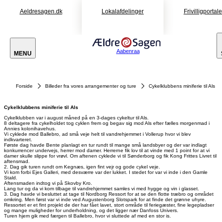
Aeldresagen.dk
Lokalafdelinger
Frivilligportal
Aabenraa
MENU
Forside
Billeder fra vores arrangementer og ture
Cykelklubbens miniferie til Als
Cykelklubbens miniferie til Als
Cykelklubben var i august måned på en 3-dages cykeltur til Als.
8 deltagere fra cykelholdet tog cyklen frem og begav sig mod Als efter fælles morgenmad i
Annies kolonihavehus.
Vi cyklede mod Ballebro, ad små veje helt til vandrehjemmet i Vollerup hvor vi blev
indkvarteret.
Første dag havde Bente planlagt en tur rundt til mange små landsbyer og der var indlagt
konkurrencer undervejs, herrer mod damer. Herrerne fik lov til at vinde med 1 point for at vi
damer skulle slippe for vrøvl. Om aftenen cyklede vi til Sønderborg og fik Kong Frittes Livret til
aftensmad.
2. Dag gik turen rundt om Kegnæs, igen fint vejr og gode cykel veje.
Vi kom forbi Ejes Galleri, med desværre var der lukket. I stedet for var vi inde i den Gamle
Stald.
Aftensmaden indtog vi på Skovby Kro.
Lang tur og da vi kom tilbage til vandrehjemmet samles vi med hygge og vin i glasset.
3. Dag havde vi besluttet at tage til Nordborg Ressort for at se den flotte træbro og området
omkring. Men først var vi inde ved Augustenborg Slotspark for at finde det grønne uhyre.
Ressortet er et fint projekt de der har fået lavet, stort område til feriegæster, fine legepladser
og mange muligheder for underholdning, og det ligger nær Danfoss Univers.
Turen hjem gik med færgen til Ballebro, hvor vi sluttede af med en stor is.