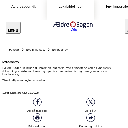
Aeldresagen.dk
Lokalafdelinger
Frivilligportal
Vallø
MENU
Forside
Nye IT kursus.
Nyhedsbrev
Nyhedsbrev
I Ældre Sagen Vallø kan du holde dig opdateret ved at modtage vores nyhedsbrev.
Ældre Sagen Vallø kan holde dig opdateret om aktiviteter og arrangementer i din
lokalforening.
Tilmeld dig vores nyhedsbrev her
.
Sidst opdateret 12.03.2026
Del på facebook
Del på X
Print siden ud
Kopier og del link