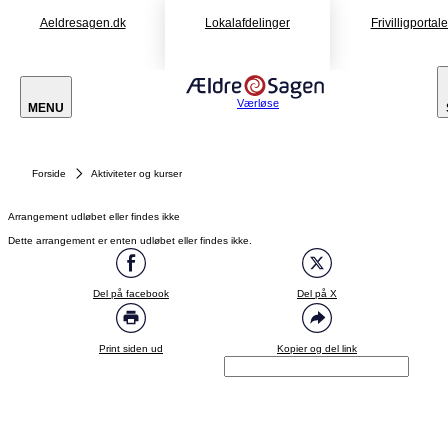
Aeldresagen.dk
Lokalafdelinger
Frivilligportal
Værløse
MENU
Forside
Aktiviteter og kurser
Arrangement udløbet eller findes ikke
Dette arrangement er enten udløbet eller findes ikke.
Del på facebook
Del på X
Print siden ud
Kopier og del link