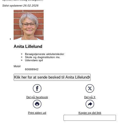
Sidst opdateret 26.02.2026
Anita Lillelund
Besøgstjeneste aktivitetsleder
Skole og daginstitution mv.
Udendørs spil
Mobil
60688942
Klik her for at sende besked til Anita Lillelund
Del på facebook
Del på X
Print siden ud
Kopier og del link