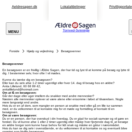
Aeldresagen.dk
Lokalafdelinger
Frivilligportal
Tornved-Svinninge
MENU
Forside
Hjælp og vejledning
Besøgsvenner
Besøgsvenner
En besøgsven er en frivillig i Ældre Sagen, der har tid og lyst til at komme på besøg og lytte til
dig. I bestemmer selv, hvor ofte I vil mødes.
Kunne du tænke dig en besøgsven?
Eller kan du selv afse 1-2 timer ugentligt eller hver 14. dag til besøg hos en ældre?
Anita Lillelund, 60 68 89 42,
Om at få en besøgsven:
Går der dage eller uger imellem du snakker med andre mennesker?
Næsten alle mennesker oplever at være alene eller ensomme i løbet af tilværelsen. Nogle
mere langvarigt end andre.
Hvis du er en af dem, som mangler en person at snakke med eller gå en lille tur sammen
med, er du velkommen til at kontakte mig for et møde og formidling af kontakt til en
besøgsven.
Om at være besøgsven:
Du er en person, der har overskud i din hverdag. Du er glad for socialt samvær og vil gøre en
forskel. Du vil kunne afse 1 eller 2 timer ugentlig eller måske hver fjortende dag til, at besøge
en ældre borger som kunne have behov for lidt snak og måske en gåtur i nærområdet.
Hvis du kan se dig selv i ovenstående, er du velkommen til at kontakte os og eventuelt blive
oprettet som frivillig besøgsven.