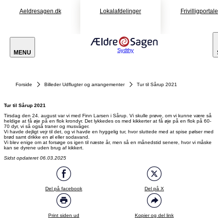
Aeldresagen.dk
Lokalafdelinger
Frivilligportal
Sydthy
MENU
Forside
Billeder Udflugter og arrangementer
Tur til Sårup 2021
Tur til Sårup 2021
Tirsdag den 24. august var vi med Finn Larsen i Sårup. Vi skulle prøve, om vi kunne være så
heldige at få øje på en flok krondyr. Det lykkedes os med kikkerter at få øje på en flok på 60-
70 dyr, vi så også traner og musvåger.
Vi havde dejligt vejr til det, og vi havde en hyggelig tur, hvor sluttede med at spise pølser med
brød samt drikke en øl eller sodavand.
Vi blev enige om at forsøge os igen til næste år, men så en månedstid senere, hvor vi måske
kan se dyrene uden brug af kikkert.
Sidst opdateret 06.03.2025
Del på facebook
Del på X
Print siden ud
Kopier og del link