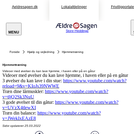
Aeldresagen.dk
Lokalafdelinger
Frivilligportal
Store-Heddinge
MENU
Forside
Hjælp og vejledning
Hjemmetræning
Hjemmettræning
Videoer med øvelser du kan lave hjemme, i haven eller på en gåtur
Videoer med øvelser du kan lave hjemme, i haven eller på en gåtur
3 øvelser du kan lave i din stue:
https://www.youtube.com/watch?
reload=9&v=KIoJs39NWWE
Træn dine lårmuskler:
https://www.youtube.com/watch?
v=tljQ2Sk3NuU
3 gode øvelser til din gåtur:
https://www.youtube.com/watch?
v=UVzX4tlewXI
Træn din balance:
https://www.youtube.com/watch?
v=JWekIxEAzE8
Sidst opdateret 25.03.2022