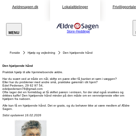
Aeldresagen.dk
Lokalafdelinger
Frivilligportal
Store-Heddinge
MENU
Forside
Hjælp og vejledning
Den hjælpende hånd
Den hjælpende hånd
Praktisk hjælp til alle hjemmeboende ældre.
Har du svært ved at tråde en nål, skifte en pære eller få banket et søm i væggen?
Eller har du problemer med andre små, praktiske gøremål i dit hjem?
Edel Pedersen, 29 62 97 54,
Ofte tager det en formiddag at få skiftet pæren i entreen, for der skal også snakkes og
drikkes kaffe! Den hjælpende hånd minder på den måde om en vennetjeneste eller om
hjælpen fra naboen.
Alle kan få en hjælpende hånd. Det er gratis, og du behøver ikke at være medlem af Ældre
Sagen.
Sidst opdateret 16.02.2026