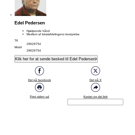
Edel Pedersen
Hjælpende hånd
Medlem af lokalafdelingens bestyrelse
Tlf
29629754
Mobil
29629754
Klik her for at sende besked til Edel Pedersen
Del på facebook
Del på X
Print siden ud
Kopier og del link