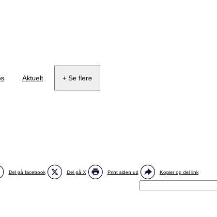
os
Aktuelt
+ Se flere
Del på facebook
Del på X
Print siden ud
Kopier og del link