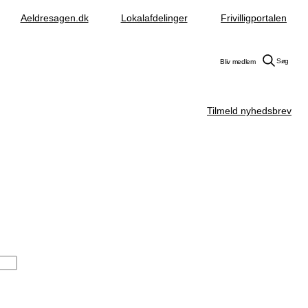
Aeldresagen.dk
Lokalafdelinger
Frivilligportalen
Søg
Bliv medlem
Tilmeld nyhedsbrev