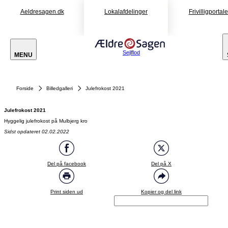
Aeldresagen.dk
Lokalafdelinger
Frivilligportal
Sejlflod
MENU
Forside
Billedgalleri
Julefrokost 2021
Julefrokost 2021
Hyggelig julefrokost på Mulbjerg kro
Sidst opdateret 02.02.2022
Del på facebook
Del på X
Print siden ud
Kopier og del link