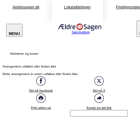
Aeldresagen.dk
Lokalafdelinger
Frivilligportal
Sakskøbing
MENU
Aktiviteter og kurser
Arrangement udløbet eller findes ikke
Dette arrangement er enten udløbet eller findes ikke.
Del på facebook
Del på X
Print siden ud
Kopier og del link