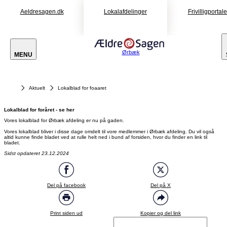
Aeldresagen.dk
Lokalafdelinger
Frivilligportal
Ørbæk
MENU
Aktuelt
Lokalblad for foaaret
Lokalblad for foråret - se her
Vores lokalblad for Ørbæk afdeling er nu på gaden.
Vores lokalblad bliver i disse dage omdelt til vore medlemmer i Ørbæk afdeling. Du vil også
altid kunne finde bladet ved at rulle helt ned i bund af forsiden, hvor du finder en link til
bladet.
Sidst opdateret 23.12.2024
Del på facebook
Del på X
Print siden ud
Kopier og del link