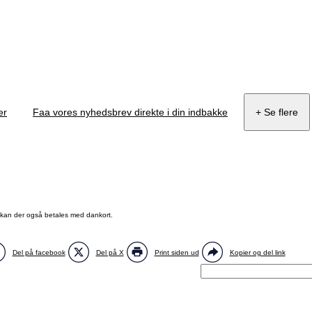
er
Faa vores nyhedsbrev direkte i din indbakke
+ Se flere
, kan der også betales med dankort.
Del på facebook
Del på X
Print siden ud
Kopier og del link