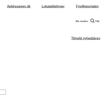
Aeldresagen.dk
Lokalafdelinger
Frivilligportalen
Søg
Bliv medlem
Tilmeld nyhedsbrev