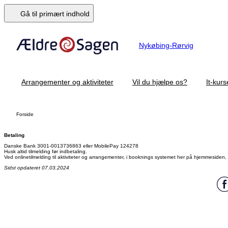
Gå til primært indhold
Nykøbing-Rørvig
Arrangementer og aktiviteter
Vil du hjælpe os?
It-kurs
Forside
Betaling
Danske Bank 3001-0013736863 eller MobilePay 124278
Husk altid tilmelding før indbetaling.
Ved onlinetilmelding til aktiviteter og arrangementer, i booknings systemet her på hjemmesiden
Sidst opdateret 07.03.2024