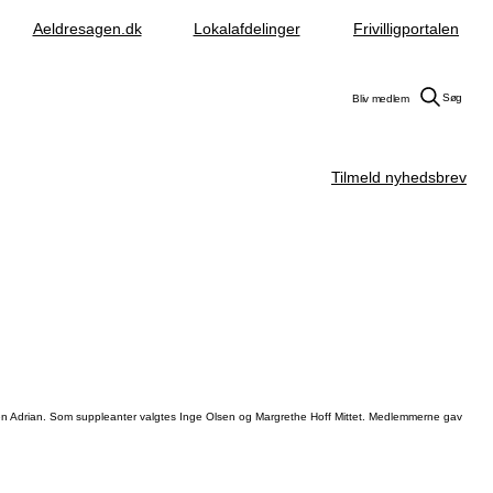
Aeldresagen.dk
Lokalafdelinger
Frivilligportalen
Søg
Bliv medlem
Tilmeld nyhedsbrev
n Adrian. Som suppleanter valgtes Inge Olsen og Margrethe Hoff Mittet. Medlemmerne gav