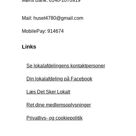
Møns Bank: 6140-1070919
Mail: huset4780@gmail.com
MobilePay: 914674
Links
Se lokalafdelingens kontaktpersoner
Din lokalafdeling på Facebook
Læs Det Sker Lokalt
Ret dine medlemsoplysninger
Privatlivs- og cookiepolitik