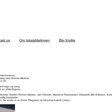
akt os
Om lokalafdelingen
Bliv frivillig
amlermuseum.
teg med diverse tilbehør.
13.30.
 med kage og sang.
kt en afskedsgave.
emmer Steffen Richter Nielsen, Jan Visholm, Marianne Rasmussen, Elisabeth Øie Eriksson, Kare
tallig bestyrelse.
ødet. De andre to er Annie Pilegaard og Henning Kabell Larsen.