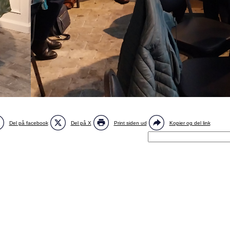
Del på facebook
Del på X
Print siden ud
Kopier og del link