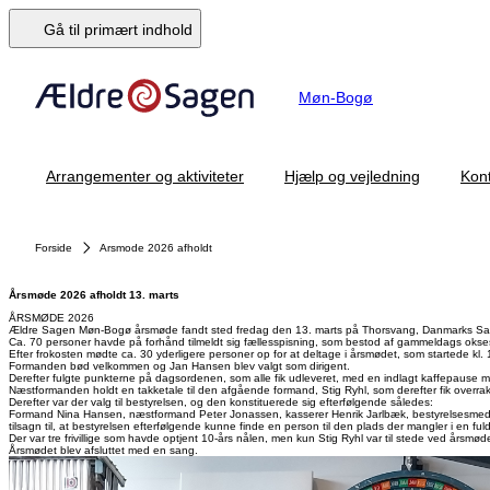
Gå til primært indhold
Møn-Bogø
Arrangementer og aktiviteter
Hjælp og vejledning
Kont
Forside
Arsmode 2026 afholdt
Årsmøde 2026 afholdt 13. marts
ÅRSMØDE 2026
Ældre Sagen Møn-Bogø årsmøde fandt sted fredag den 13. marts på Thorsvang, Danmarks S
Ca. 70 personer havde på forhånd tilmeldt sig fællesspisning, som bestod af gammeldags okses
Efter frokosten mødte ca. 30 yderligere personer op for at deltage i årsmødet, som startede kl. 
Formanden bød velkommen og Jan Hansen blev valgt som dirigent.
Derefter fulgte punkterne på dagsordenen, som alle fik udleveret, med en indlagt kaffepause
Næstformanden holdt en takketale til den afgående formand, Stig Ryhl, som derefter fik overra
Derefter var der valg til bestyrelsen, og den konstituerede sig efterfølgende således:
Formand Nina Hansen, næstformand Peter Jonassen, kasserer Henrik Jarlbæk, bestyrelsesmedl
tilsagn til, at bestyrelsen efterfølgende kunne finde en person til den plads der mangler i en fuld
Der var tre frivillige som havde optjent 10-års nålen, men kun Stig Ryhl var til stede ved årsm
Årsmødet blev afsluttet med en sang.