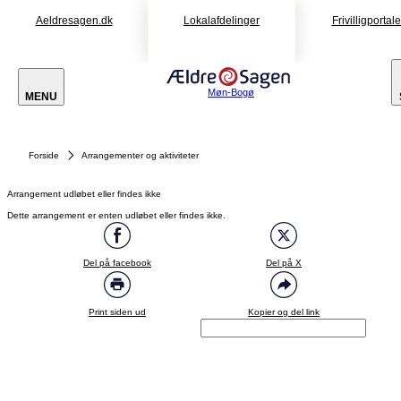
Aeldresagen.dk
Lokalafdelinger
Frivilligportal
Møn-Bogø
MENU
Forside
Arrangementer og aktiviteter
Arrangement udløbet eller findes ikke
Dette arrangement er enten udløbet eller findes ikke.
Del på facebook
Del på X
Print siden ud
Kopier og del link