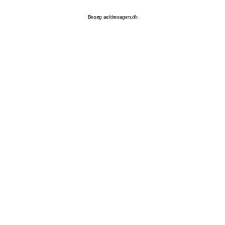
Besøg aeldresagen.dk