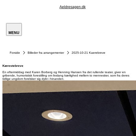
Aeldresagen.dk
MENU
Forside
Billeder fra arrangementer
2025-10-21 Kaerebreve
Kærestebreve
En eftermiddag med Karen Borberg og Henning Hansen fra det rullende teater, giver en
gribende, humoristisk forestilling om livslang kærlighed mellem to mennesker, som fra deres
tidlige ungdom forelsker sig dybt i hinanden.