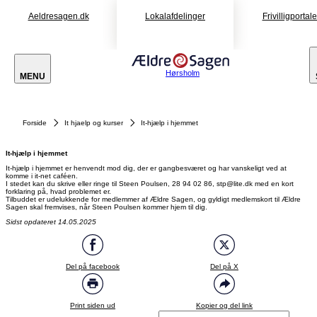
Aeldresagen.dk
Lokalafdelinger
Frivilligportal
Hørsholm
MENU
Forside
It hjaelp og kurser
It-hjælp i hjemmet
It-hjælp i hjemmet
It-hjælp i hjemmet er henvendt mod dig, der er gangbesværet og har vanskeligt ved at
komme i it-net caféen.
I stedet kan du skrive eller ringe til Steen Poulsen, 28 94 02 86, stp@lite.dk med en kort
forklaring på, hvad problemet er.
Tilbuddet er udelukkende for medlemmer af Ældre Sagen, og gyldigt medlemskort til Ældre
Sagen skal fremvises, når Steen Poulsen kommer hjem til dig.
Sidst opdateret 14.05.2025
Del på facebook
Del på X
Print siden ud
Kopier og del link