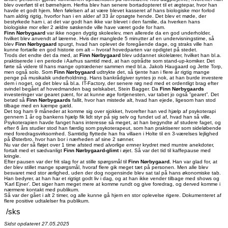
blev overført til et børnehjem. Herfra blev han senere bortadopteret til et ægtepar, hvor han
havde et godt hjem. Men følelsen af at være blevet kasseret af hans biologiske mor forlod
ham aldrig rigtig, hvorfor han i en alder af 33 år opsøgte hende. Det blev et møde, der
bestyrkede ham i, at det var godt han ikke var blevet i den familie, da hverken hans
biologiske mor eller 2 ældre søskende ville have været gode for ham.
Finn Nørbygaard
var ikke nogen dygtig skoleelev, men allerede da en god underholder,
hvilket blev anvendt af lærerne. Hvis der manglede 5 minutter af en undervisningstime, så
blev
Finn Nørbygaard
spurgt, hvad han oplevet de foregående dage, og straks ville han
kunne fortælle en god historie om alt – hvoraf hovedparten var opdigtet på stedet.
Trods det endte det da med, at
Finn Nørbygaard
blev uddannet skolelærer, hvilket han bl.a.
praktiserede i en periode i Aarhus samtid med, at han optrådte som stand-up-komiker. Det
førte så videre til hans mange optrædener sammen med bl.a. Jakob Haugaard og Jette Torp,
men også solo. Som
Finn Nørbygaard
udtrykte det, så tjente han i flere år rigtig mange
penge på musikalsk underholdning. Hans bankrådgiver syntes jo nok, at han burde investere
dem i noget, og det blev så bl.a. IT-Factory, der senere røg ned med et ordentligt brag efter
svindel begået af hovedmanden bag selskabet, Stein Bagger. Da
Finn Nørbygaards
investeringer var gearet pænt, for at kunne øge fortjenesten, var tabet jo også ”gearet”. Det
betød så
Finn Nørbygaards
fallit, hvor han mistede alt, hvad han ejede, ligesom han stod
tilbage med en kæmpe gæld.
Det tog ham 9 måneder at komme sig over sjokket, hvorefter han ved hjælp af psykoterapi
gennem 1 år og bankens hjælp fik lidt styr på sig selv og fundet ud af, hvad han så ville.
Psykoterapien havde fanget hans interesse så meget, at han begyndte af studere faget, og
efter 6 års studier stod han færdig som psykoterapeut, som han praktiserer som sideløbende
med foredragsvirksomhed. Samtidig flyttede han fra villaen i Holte til en 3-værelses lejlighed
på Østerbro, hvor han bor i nærheden af sine 2 sønner.
Nu var der så fløjet over 1 time afsted med alvorlige emner krydret med muntre anekdoter,
fortalt med et sædvanligt
Finn Nørbygaard-glimt
i øjet. Så var det tid til kaffepause med
kringle.
Efter pausen var der frit slag for at stille spørgsmål til
Finn Nørbygaard.
Han var glad for, at
der blev stillet mange spørgsmål, hvoraf flere gik meget tæt på personen. Men alle blev
besvaret med stor ærlighed, uden der dog nogensinde blev sat tal på hans økonomiske tab.
Han bedyrer, at han har et rigtigt godt liv i dag, og at han ikke vender tilbage med shows og
’Karl Ejner’. Det siger ham meget mere at komme rundt og give foredrag, og derved komme i
nærmere kontakt med publikum.
Så var der gået i alt 2 timer, og alle kunne gå hjem en stor oplevelse rigere. Dokumenteret af
flere positive udtalelser fra publikum.
/sks
Sidst opdateret 27.05.2025