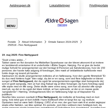
Aeldresagen.dk
Lokalafdelinger
Frivilligportal
Hørning
MENU
Forside
Aktuel Information
Omtale Sæson 2024-2025
250519 - Finn Norbygaard
19. maj 2025: Finn Nørbygaard
”Godt vi blev ældre…”
Takket været en flot donation fra Middelfart Sparekasse var der blevet økonomi til at invitere
en landskendt entertainer til at underholde i Ældre Sagen, Hørning. For at give de bedst
mulige forhold for arrangementet var det henlagt til Perronen på Sønderskovvej, hvor de 150
personer, der havde købt adgang til foredraget, blev mødt af veldækkede kaffeborde med
hvide duge og isvand på kander.
Sædvanen tro skulle arrangementet indledes af en fællessang, hvor den gamle filmmelodi ”Er
du dus med himlens fugle” blev valgt, da det er en sang, som ved flere lejligheder er blevet
sunget af
Finn Nørbygaard,
der da også før arrangementets egentlige start betegnede det
som et godt sangvalg, men at han dog frabad sig at blive forsanger, da hans foredrag også
ville starte med en lille sang. Dette skulle være vores sang, som han så absolut ville synge
med på, og det er da også det klare indtryk, at han oplevede, at der er en masse gode
’sangtalenter’ i Hørning. Undtagelsesvis blev en fællessang fulgt op af klapsalver fra
publikum.
Herefter blev scenen overladt til
Finn Nørbygaard,
der indledte sit foredrag med en kort
sang, hvis tekst gav et kort indblik i hans livsfilosofi efter et langt livs op- og nedture.
Opstarten med at være født i Esbjerg i 1952 af en mor, der gav ham væk til et andet ægtepar
straks efter fødslen, var ikke optimal. En periode, som blev voldsom men heldigvis kort, da
andre personer gjorde kommunen opmærksom på forholdene hos dagplejerne, hvorefter han