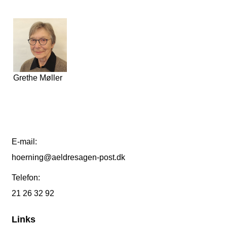
Grethe Møller
E-mail:
hoerning@aeldresagen-post.dk
Telefon:
21 26 32 92
Links