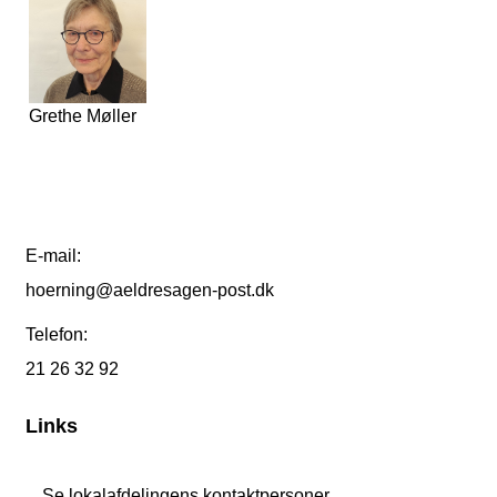
Grethe Møller
E-mail:
hoerning@aeldresagen-post.dk
Telefon:
21 26 32 92
Links
Se lokalafdelingens kontaktpersoner