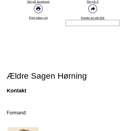
Del på facebook
Del på X
Print siden ud
Kopier og del link
Ældre Sagen Hørning
Kontakt
Formand: