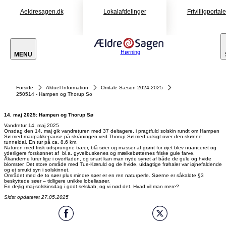
Aeldresagen.dk
Lokalafdelinger
Frivilligportal
Hørning
MENU
Forside
Aktuel Information
Omtale Sæson 2024-2025
250514 - Hampen og Thorup So
14. maj 2025: Hampen og Thorup Sø
Vandretur 14. maj 2025
Onsdag den 14. maj gik vandreturen med 37 deltagere, i pragtfuld solskin rundt om Hampen
Sø med madpakkepause på skråningen ved Thorup Sø med udsigt over den skønne
tunneldal. En tur på ca. 8,6 km.
Naturen med frisk udsprungne træer, blå søer og masser af grønt for øjet blev nuanceret og
yderligere forskønnet af bl.a. gyvelbuskenes og mælkebøtternes friske gule farve.
Åkanderne lurer lige i overfladen, og snart kan man nyde synet af både de gule og hvide
blomster. Det store område med Tue-Kæruld og de hvide, uldagtige frøhaler var iøjnefaldende
og et smukt syn i solskinnet.
Området med de to søer plus mindre søer er en ren naturperle. Søerne er såkaldte §3
beskyttede søer – tidligere unikke lobeliasøer.
En dejlig maj-solskinsdag i godt selskab, og vi nød det. Hvad vil man mere?
Sidst opdateret 27.05.2025