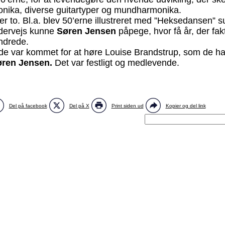
onika, diverse guitartyper og mundharmonika.
ler to. Bl.a. blev 50’erne illustreret med ”Heksedansen” s
dervejs kunne
Søren Jensen
påpege, hvor få år, der fa
undrede.
 de var kommet for at høre Louise Brandstrup, som de hav
øren Jensen.
Det var festligt og medlevende.
Del på facebook
Del på X
Print siden ud
Kopier og del link