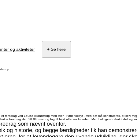
ter og aktiviteter
+ Se flere
dstrup
e et foredrag ved Louise Brandstrup med titlen ”Født flokdyr”. Men det må konstateres, at selv me
 holde foredrag den 28.04. modtog Ingolf først aftenen forinden. Men heldigvis forholdt det sig 
foredrag som nævnt ovenfor.
k og historie, og begge færdigheder fik han demonstreret
0’erne, for at levendegøre den rivende udvikling, der ske