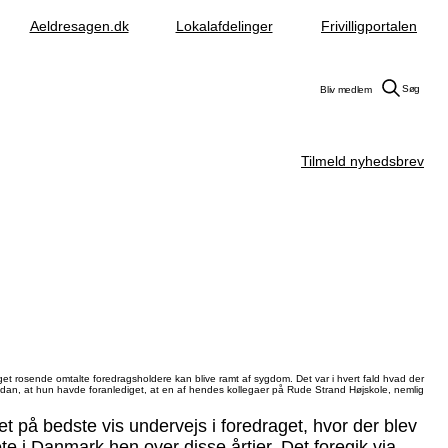
Aeldresagen.dk
Lokalafdelinger
Frivilligportalen
Søg
Bliv medlem
Tilmeld nyhedsbrev
get rosende omtalte foredragsholdere kan blive ramt af sygdom. Det var i hvert fald hvad der
sådan, at hun havde foranlediget, at en af hendes kollegaer på Rude Strand Højskole, nemlig
 på bedste vis undervejs i foredraget, hvor der blev
te i Danmark hen over disse årtier. Det foregik via