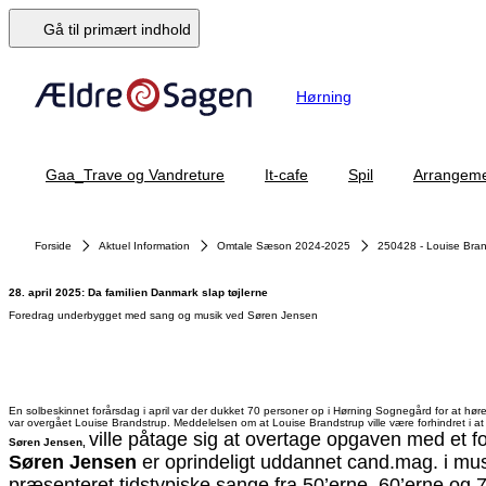
Gå til primært indhold
Hørning
Gaa_Trave og Vandreture
It-cafe
Spil
Arrangemen
Forside
Aktuel Information
Omtale Sæson 2024-2025
250428 - Louise Bran
28. april 2025: Da familien Danmark slap tøjlerne
Foredrag underbygget med sang og musik ved Søren Jensen
En solbeskinnet forårsdag i april var der dukket 70 personer op i Hørning Sognegård for at hør
var overgået Louise Brandstrup. Meddelelsen om at Louise Brandstrup ville være forhindret i at
ville påtage sig at overtage opgaven med et 
Søren Jensen,
Søren Jensen
er oprindeligt uddannet cand.mag. i musi
præsenteret tidstypiske sange fra 50’erne, 60’erne og 7