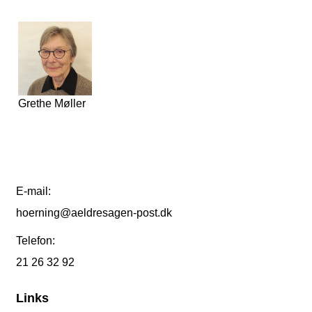
Grethe Møller
E-mail:
hoerning@aeldresagen-post.dk
Telefon:
21 26 32 92
Links