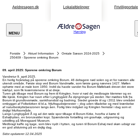
Aeldresagen.dk
Lokalafdelinger
Frivilligportal
Hørning
MENU
Forside
Aktuel Information
Omtale Sæson 2024-2025
250409 - Sporene omkring Borum
09. april 2025: Sporene omkring Borum
Vandretur 9. april 2025.
En herlig forårsdag på sporene omkring Borum. 46 deltagere nød solen og et for næsten alle
ukendt område. Første stop ved Borum Vandmølle, som første gang nævnes 1427. Møllen
ophørte med at male korn 1950. Indtil da havde vandet fra Borum Møllebæk drevet det store
træhjul, som fik kværnstenene til at dreje.
Turen gik tilbage mod Borum og frem til Kringlen, hvor vi nød de medbragte klemmer og en
lille bjesk. Kringlen har navn efter Lyngbygård Ås slyngninger på stedet. Her mødtes folk fra
Borum til grundlovsmøde, sankthansbål og badning. Stedet groede til og i 2011 blev området
ombygget af Folkekirken til bl.a. friluftsgudstjenester – dog uden tilladelse og med krænkelse
af naturbeskyttelseszonen langs åen. Forlig blev indgået og Kringlen fremstår i dag som et
dejligt friluftsområde.
Langs Lyngbygård Å og ad det røde spor tilbage til Borum Kirke, hvorfra vi kørte til
Eshøjhytten, en bronzealder kopi. Spændende fortælling om gravhøje, udgravning og
udstilling på Moesgaard Museum.
Medbragt kaffe og kage, som blev nydt i hytten, og turen til Borum Eshøj med skøn udsigt var
en god afslutning på en dejlig dag.
Sidst opdateret 12.04.2025