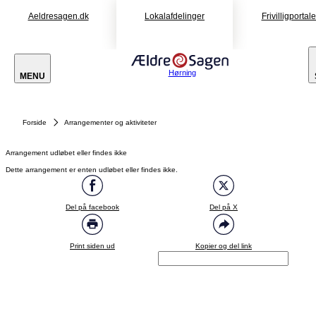
Aeldresagen.dk
Lokalafdelinger
Frivilligportal
Hørning
MENU
Forside
Arrangementer og aktiviteter
Arrangement udløbet eller findes ikke
Dette arrangement er enten udløbet eller findes ikke.
Del på facebook
Del på X
Print siden ud
Kopier og del link