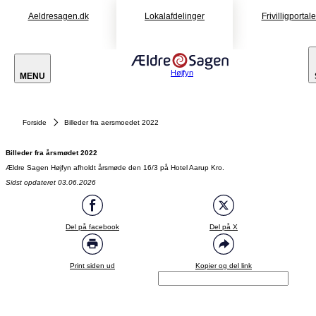
Aeldresagen.dk
Lokalafdelinger
Frivilligportal
Højfyn
MENU
Forside
Billeder fra aersmoedet 2022
Billeder fra årsmødet 2022
Ældre Sagen Højfyn afholdt årsmøde den 16/3 på Hotel Aarup Kro.
Sidst opdateret 03.06.2026
Del på facebook
Del på X
Print siden ud
Kopier og del link