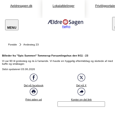
Aeldresagen.dk
Lokalafdelinger
Frivilligportal
Højfyn
MENU
Forside
Andesteg 23
Billeder fra "Spis Sammen" Tommerup Forsamlingshus den 9/11 - 23
Vi var 90 til andesteg og ris à l'amande. Vi havde en hyggelig eftermiddag og sluttede af med
kaffe og småkager.
Sidst opdateret 03.06.2026
Del på facebook
Del på X
Print siden ud
Kopier og del link