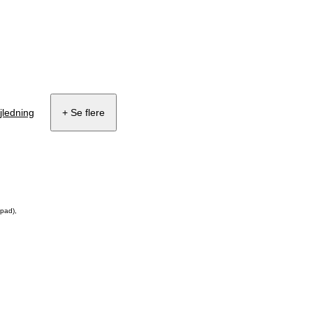
jledning
+ Se flere
Ipad),