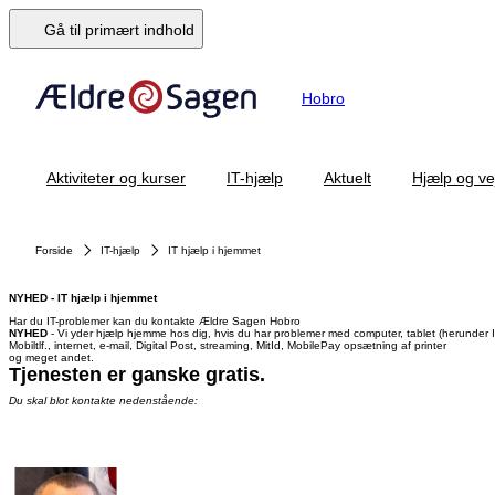
Gå til primært indhold
Hobro
Aktiviteter og kurser
IT-hjælp
Aktuelt
Hjælp og ve
Forside
IT-hjælp
IT hjælp i hjemmet
NYHED - IT hjælp i hjemmet
Har du IT-problemer kan du kontakte Ældre Sagen Hobro
NYHED
- Vi yder hjælp hjemme hos dig, hvis du har problemer med computer, tablet (herunder 
Mobiltlf., internet, e-mail, Digital Post, streaming, MitId, MobilePay opsætning af printer
og meget andet.
Tjenesten er ganske gratis.
Du skal blot kontakte nedenstående: