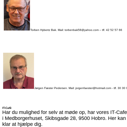
Torben Hybertz Bak. Mail: torbenbak58@yahoo.com – tlf. 42 52 57 66
Jørgen Fæster Pedersen. Mail: jorgenfaester@hotmail.com - tlf. 30 30
IT-Cafè
Har du mulighed for selv at møde op, har vores IT-Caf
i Medborgerhuset, Skibsgade 28, 9500 Hobro. Her kan d
klar
at hjælpe dig.