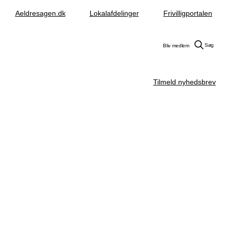
Aeldresagen.dk
Lokalafdelinger
Frivilligportalen
Søg
Bliv medlem
Tilmeld nyhedsbrev