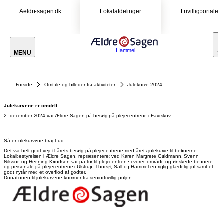
Aeldresagen.dk
Lokalafdelinger
Frivilligportal
Hammel
MENU
Forside
Omtale og billeder fra aktiviteter
Julekurve 2024
Julekurvene er omdelt
2. december 2024 var Ældre Sagen på besøg på plejecentrene i Favrskov
Julekurve til
Julekurve
Julekurve
Julekurve
Julekurve
Sall
til
til
til
til
Så er julekurvene bragt ud
Friplejehjem
Plejecenter
Plejecenter
Plejecenter
Plejecenter
Det var helt godt vejr til årets besøg på plejecentrene med årets julekurve til beboerne.
i Sall 2024
Solhøj i
Thorshøj i
Tinghøj i
Anlægget i
Lokalbestyrelsen i Ældre Sagen, repræsenteret ved Karen Margrete Guldmann, Svenn
Hammel
Thorsø
Hammel
Ulstrup
Nilsson og Henning Knudsen var på tur til plejecentrene i vores område og ønskede beboere
og personale på plejecentrene i Ulstrup, Thorsø, Sall og Hammel en rigtig glædelig jul samt et
2024
2024
2024
2024
godt nytår med et overflod af godter.
Donationen til julekurvene kommer fra seniorfrivillig-puljen.