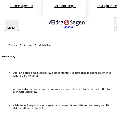
Aeldresagen.dk
Lokalafdelinger
Frivilligportal
Gladsaxe
MENU
Forside
Aktuelt
MobilePay
MobilePay
Der kan betales med MobilePay eller kontanter ved tilmelding til arrangementer og
lignende
på kontoret
.
Ved tilmelding til arrangementer
på hjemmesiden
sker betaling enten med Dankort
eller med MobilePay.
Vil du have hjælp til opsætningen på din smartphone / iPhone, så besøg os i IT-
Caféen. (Husk din MitID.)