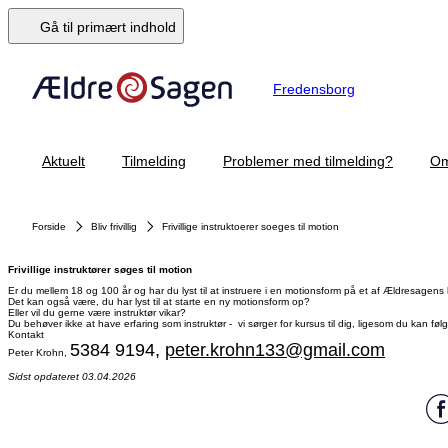
Gå til primært indhold
Fredensborg
Aktuelt
Tilmelding
Problemer med tilmelding?
Om
Forside
Bliv frivillig
Frivillige instruktoerer soeges til motion
Frivillige instruktører søges til motion
Er du mellem 18 og 100 år og har du lyst til at instruere i en motionsform på et af Ældresagens
Det kan også være, du har lyst til at starte en ny motionsform op?
Eller vil du gerne være instruktør vikar?
Du behøver ikke at have erfaring som instruktør - vi sørger for kursus til dig, ligesom du kan føl
Kontakt
5384 9194,
peter.krohn133@gmail.com
Peter Krohn,
Sidst opdateret 03.04.2026