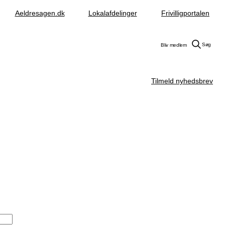
Aeldresagen.dk
Lokalafdelinger
Frivilligportalen
Søg
Bliv medlem
Tilmeld nyhedsbrev