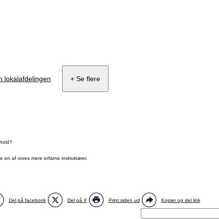
 lokalafdelingen
+ Se flere
 hold?
ge en af vores mere erfarne instruktører.
Del på facebook
Del på X
Print siden ud
Kopier og del link