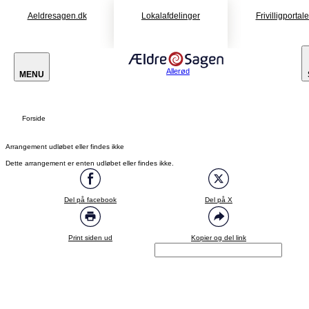
Aeldresagen.dk
Lokalafdelinger
Frivilligportal
Allerød
MENU
Forside
Arrangement udløbet eller findes ikke
Dette arrangement er enten udløbet eller findes ikke.
Del på facebook
Del på X
Print siden ud
Kopier og del link