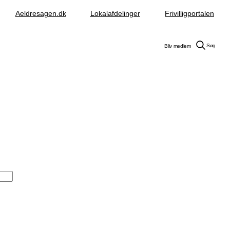
Aeldresagen.dk
Lokalafdelinger
Frivilligportalen
Søg
Bliv medlem