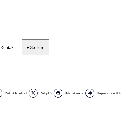
Kontakt
+ Se flere
Del på facebook
Del på X
Print siden ud
Kopier og del link