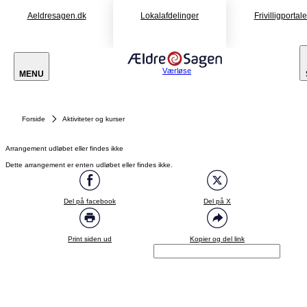
Aeldresagen.dk
Lokalafdelinger
Frivilligportal
Værløse
MENU
Forside
Aktiviteter og kurser
Arrangement udløbet eller findes ikke
Dette arrangement er enten udløbet eller findes ikke.
Del på facebook
Del på X
Print siden ud
Kopier og del link