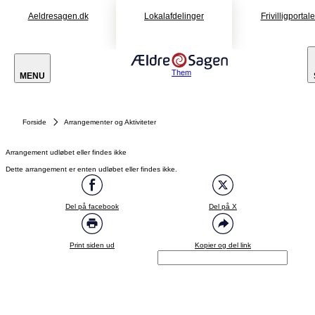
Aeldresagen.dk
Lokalafdelinger
Frivilligportal
Them
MENU
Forside
Arrangementer og Aktiviteter
Arrangement udløbet eller findes ikke
Dette arrangement er enten udløbet eller findes ikke.
Del på facebook
Del på X
Print siden ud
Kopier og del link