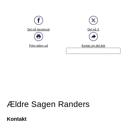
Del på facebook
Del på X
Print siden ud
Kopier og del link
Ældre Sagen Randers
Kontakt