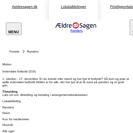
Aeldresagen.dk
Lokalafdelinger
Frivilligportal
Randers
MENU
Forside
Randers
Motion
Indendørs fodbold (310)
1. oktober - 17. december. Er du kvinde eller mand og har lyst til fodbold? Så kom og prøv at
spille indendørs fodbold.Holdet er for alle, der har lyst til at få sved på panden og et godt
grin.
Tilmelding
Læs om evt. tilmelding og betaling i arrangementsbeskrivelsen.
Lokalafdeling
Randers
Hvem
Kun for medlemmer
Hvornår
Alle uger