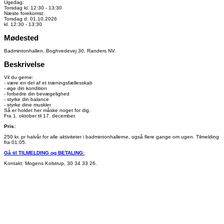
Ugedag:
Torsdag kl. 12:30 - 13:30
Næste forekomst:
Torsdag d. 01.10.2026
kl. 12:30 - 13:30
Mødested
Badmintonhallen, Boghvedevej 30, Randers NV.
Beskrivelse
Vil du gerne:
- være en del af et træningsfællesskab
- øge din kondition
- forbedre din bevægelighed
- styrke din balance
- styrke dine muskler
Så er holdet her måske noget for dig.
Fra 1. oktober til 17. december.
Pris:
250 kr. pr halvår for alle aktiviteter i badmintonhallerne, også flere gange om ugen. Tilmelding
fra 01.05.
Gå til TILMELDING og BETALING:
Kontakt: Mogens Kolstrup, 30 34 33 26.