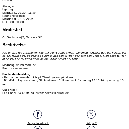
Hvornår
Alle uger
Ugedag:
Mandag kl. 09:30 - 11:30
Næste forekomst:
Mandag d. 07.09.2026
kl. 09:30 - 11:30
Mødested
Gl. Stationsvej 7, Randers SV.
Beskrivelse
Jeg er glad for, at historien ikke har glemt deres skridt.Tværtimod, fortæller den os, hvilken vej
de gik, hvilken vej de valgte og hvilke valg som fik betydningfor dem i tiden. Men også tak for
at de var her, for uden dem, havde vi ikke været her i nuet
Medbring din bærbare pc.
Kun for medlemmer.
Bindende tilmelding:
- Her på hjemmesiden, klik på Tilmeld øverst på siden.
- På Ældre Sagens Kontor, Gl. Stationsvej 7, Randers SV, mandag 15-16.30 og torsdag 10-
12.
Underviser:
Leif Enger, 24 42 95 68, pressenger@fibermail.dk
Del på facebook
Del på X