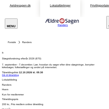
Aeldresagen.dk
Lokalafdelinger
Frivilligportal
Randers
MENU
Forside
Randers
It
Slægtsforskning efterår 2026 (670)
7. september - 7.december. Lær, hvordan du søger efter dine slægtninge, benytter
kirkebøger, folketællinger og andet på internettet.
Tilmeldingsfrist
12.10.2026 kl. 09.30
Gå til tilmelding
Lokalafdeling
Randers
Hvem
Kun for medlemmer
Tilmeldingspris
200 kr., Pris medlem online tilmelding