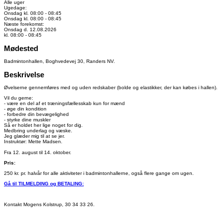
Alle uger
Ugedage:
Onsdag kl. 08:00 - 08:45
Onsdag kl. 08:00 - 08:45
Næste forekomst:
Onsdag d. 12.08.2026
kl. 08:00 - 08:45
Mødested
Badmintonhallen, Boghvedevej 30, Randers NV.
Beskrivelse
Øvelserne gennemføres med og uden redskaber (bolde og elastikker, der kan købes i hallen).
Vil du gerne:
- være en del af et træningsfællesskab kun for mænd
- øge din kondition
- forbedre din bevægelighed
- styrke dine muskler
Så er holdet her lige noget for dig.
Medbring underlag og væske.
Jeg glæder mig til at se jer.
Instruktør: Mette Madsen.
Fra 12. august til 14. oktober.
Pris:
250 kr. pr. halvår for alle aktiviteter i badmintonhallerne, også flere gange om ugen.
Gå til TILMELDING og BETALING:
Kontakt Mogens Kolstrup, 30 34 33 26.