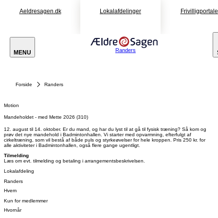
Aeldresagen.dk
Lokalafdelinger
Frivilligportal
Randers
MENU
Forside
Randers
Motion
Mandeholdet - med Mette 2026 (310)
12. august til 14. oktober. Er du mand, og har du lyst til at gå til fysisk træning? Så kom og
prøv det nye mandehold i Badmintonhallen. Vi starter med opvarmning, efterfulgt af
cirkeltræning, som vil bestå af både puls og styrkeøvelser for hele kroppen. Pris 250 kr. for
alle aktiviteter i Badmintonhallen, også flere gange ugentligt.
Tilmelding
Læs om evt. tilmelding og betaling i arrangementsbeskrivelsen.
Lokalafdeling
Randers
Hvem
Kun for medlemmer
Hvornår