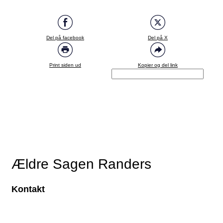
Del på facebook
Del på X
Print siden ud
Kopier og del link
Ældre Sagen Randers
Kontakt