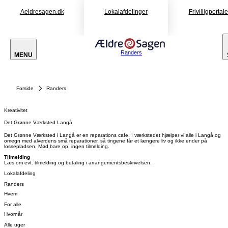
Aeldresagen.dk
Lokalafdelinger
Frivilligportal
Randers
MENU
Forside
Randers
Kreativitet
Det Grønne Værksted Langå
Det Grønne Værksted i Langå er en reparations cafe. I værkstedet hjælper vi alle i Langå og
omegn med alverdens små reparationer, så tingene får et længere liv og ikke ender på
lossepladsen. Mød bare op, ingen tilmelding.
Tilmelding
Læs om evt. tilmelding og betaling i arrangementsbeskrivelsen.
Lokalafdeling
Randers
Hvem
For alle
Hvornår
Alle uger