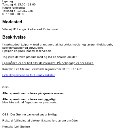
Ugedag:
Torsdag kl. 15:00 - 18:00
Næste forekomst:
Torsdag d. 13.08.2026
kl. 15:00 - 18:00
Mødested
Villavej 1F, Langå. Parker ved Kulturhuset.
Beskrivelse
I værkstedet hjælper vi med at reparere alt fra cykler, møbler og lamper til elektronik,
køkkenmaskiner og støvsugere.
Hjælpen er gratis, pånær reservedele.
Tag jeres defekte produkt med og lad os snakke om det.
I juli måned er der helt eller delvis lukket. På helligdage er der lukket.
Kontakt: Leif Steimle, leifsteimle@gmail.com, tlf. 21 37 14 61.
Link til hjemmesiden for Grønt Værksted
OBS:
Alle reparationer udføres på ejerens ansvar.
Alle reparationer udføres omhyggeligt.
Men ikke altid af faguddannet personale.
OBS: Det Grønne værksted søger frivillige:
F.eks. til fejlfinding af elektronik samt flere andre områder.
Kontakt: Leif Steimle