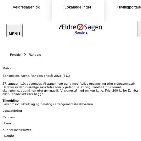
Aeldresagen.dk
Lokalafdelinger
Frivilligportal
Randers
MENU
Forside
Randers
Motion
Senioridræt, Arena Randers efterår 2026 (311)
27. august - 10. december. Vi starter hver gang med fælles opvarmning eller stolegymnastik.
Herefter er der forskellige aktiviteter som fx petanque, curling, floorball, bordtennis,
skumtennis, badminton eller gymnastik. Vi slutter af med en kop kaffe. Pris: 200 kr. for Zumba
eller Senioridræt eller begge.
Tilmelding
Læs om evt. tilmelding og betaling i arrangementsbeskrivelsen.
Lokalafdeling
Randers
Hvem
Kun for medlemmer
Hvornår