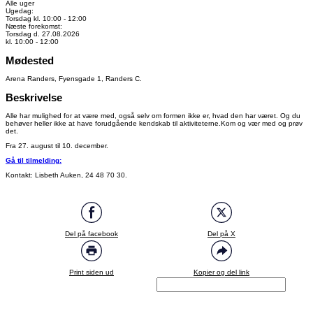
Alle uger
Ugedag:
Torsdag kl. 10:00 - 12:00
Næste forekomst:
Torsdag d. 27.08.2026
kl. 10:00 - 12:00
Mødested
Arena Randers, Fyensgade 1, Randers C.
Beskrivelse
Alle har mulighed for at være med, også selv om formen ikke er, hvad den har været. Og du
behøver heller ikke at have forudgående kendskab til aktiviteterne.Kom og vær med og prøv
det.
Fra 27. august til 10. december.
Gå til tilmelding:
Kontakt: Lisbeth Auken, 24 48 70 30.
Del på facebook
Del på X
Print siden ud
Kopier og del link