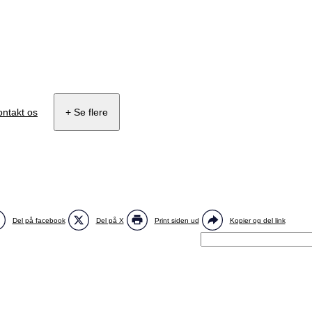
ontakt os
+ Se flere
Del på facebook
Del på X
Print siden ud
Kopier og del link