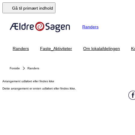
Gå til primært indhold
Randers
Randers
Faste_Aktiviteter
Om lokalafdelingen
K
Forside
Randers
Arrangement udløbet eller findes ikke
Dette arrangement er enten udløbet eller findes ikke.