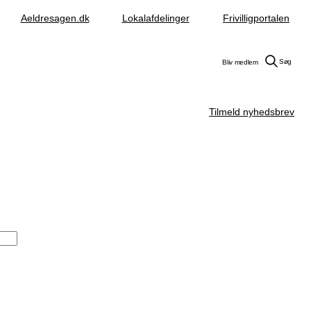
Aeldresagen.dk
Lokalafdelinger
Frivilligportalen
Søg
Bliv medlem
Tilmeld nyhedsbrev