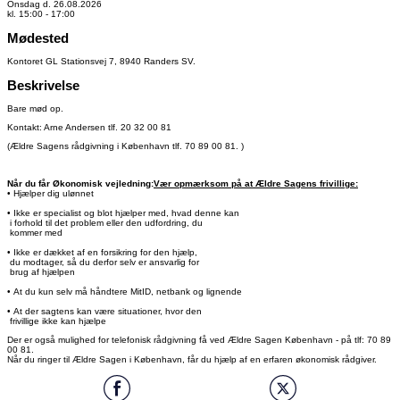
Onsdag d. 26.08.2026
kl. 15:00 - 17:00
Mødested
Kontoret GL Stationsvej 7, 8940 Randers SV.
Beskrivelse
Bare mød op.
Kontakt: Arne Andersen tlf. 20 32 00 81
(Ældre Sagens rådgivning i København tlf. 70 89 00 81. )
Når du får Økonomisk vejledning:
Vær opmærksom på at Ældre Sagens frivillige:
• Hjælper dig ulønnet
• Ikke er specialist og blot hjælper med, hvad denne kan
i forhold til det problem eller den udfordring, du
kommer med
• Ikke er dækket af en forsikring for den hjælp,
du modtager, så du derfor selv er ansvarlig for
brug af hjælpen
• At du kun selv må håndtere MitID, netbank og lignende
• At der sagtens kan være situationer, hvor den
frivillige ikke kan hjælpe
Der er også mulighed for telefonisk rådgivning få ved Ældre Sagen København - på tlf: 70 89
00 81.
Når du ringer til Ældre Sagen i København, får du hjælp af en erfaren økonomisk rådgiver.