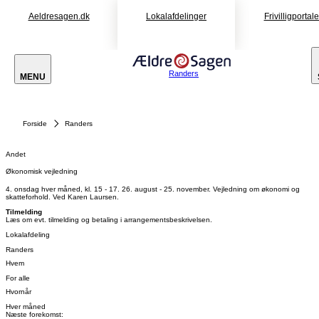
Aeldresagen.dk
Lokalafdelinger
Frivilligportal
Randers
MENU
Forside
Randers
Andet
Økonomisk vejledning
4. onsdag hver måned, kl. 15 - 17. 26. august - 25. november. Vejledning om økonomi og
skatteforhold. Ved Karen Laursen.
Tilmelding
Læs om evt. tilmelding og betaling i arrangementsbeskrivelsen.
Lokalafdeling
Randers
Hvem
For alle
Hvornår
Hver måned
Næste forekomst: