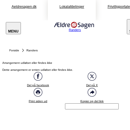
Aeldresagen.dk
Lokalafdelinger
Frivilligportal
Randers
MENU
Forside
Randers
Arrangement udløbet eller findes ikke
Dette arrangement er enten udløbet eller findes ikke.
Del på facebook
Del på X
Print siden ud
Kopier og del link