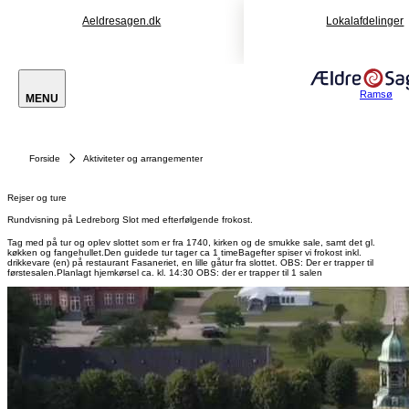
Aeldresagen.dk
Lokalafdelinger
Ramsø
MENU
Forside
Aktiviteter og arrangementer
Rejser og ture
Rundvisning på Ledreborg Slot med efterfølgende frokost.
Tag med på tur og oplev slottet som er fra 1740, kirken og de smukke sale, samt det gl.
køkken og fangehullet.Den guidede tur tager ca 1 timeBagefter spiser vi frokost inkl.
drikkevare (en) på restaurant Fasaneriet, en lille gåtur fra slottet. OBS: Der er trapper til
førstesalen.Planlagt hjemkørsel ca. kl. 14:30 OBS: der er trapper til 1 salen