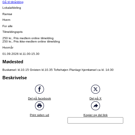
Gå til tilmelding
Lokalafdeling
Ramsø
Hvem
For alle
Tilmeldingspris
250 kr., Pris medlem online tilmelding
250 kr., Pris ikke-medlem online tilmelding
Hvornår
01.09.2026 kl.11.00-15.30
Mødested
Buskørsel: kl.10.15 Gnisten kl.10.35 Toftehøjen Planlagt hjemkørsel ca kl. 14:30
Beskrivelse
Del på facebook
Del på X
Print siden ud
Kopier og del link