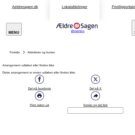
Aeldresagen.dk
Lokalafdelinger
Frivilligportal
Østerbro
MENU
Forside
Aktiviteter og kurser
Arrangement udløbet eller findes ikke
Dette arrangement er enten udløbet eller findes ikke.
Del på facebook
Del på X
Print siden ud
Kopier og del link