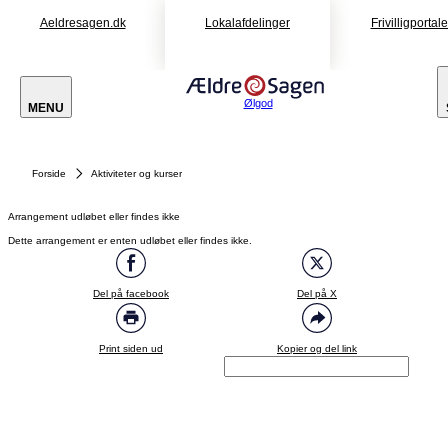
Aeldresagen.dk
Lokalafdelinger
Frivilligportal
Ølgod
MENU
Forside
Aktiviteter og kurser
Arrangement udløbet eller findes ikke
Dette arrangement er enten udløbet eller findes ikke.
Del på facebook
Del på X
Print siden ud
Kopier og del link