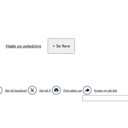
Hjælp og vejledning
+ Se flere
Del på facebook
Del på X
Print siden ud
Kopier og del link