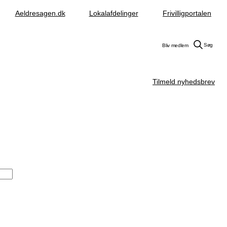
Aeldresagen.dk
Lokalafdelinger
Frivilligportalen
Søg
Bliv medlem
Tilmeld nyhedsbrev