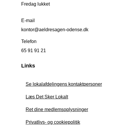
Fredag lukket
E-mail
kontor@aeldresagen-odense.dk
Telefon
65 91 91 21
Links
Se lokalafdelingens kontaktpersoner
Læs Det Sker Lokalt
Ret dine medlemsoplysninger
Privatlivs- og cookiepolitik