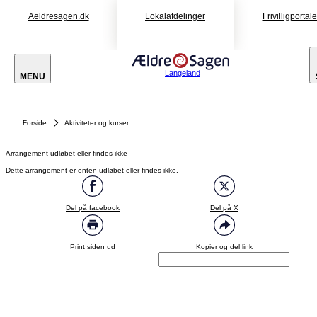
Aeldresagen.dk
Lokalafdelinger
Frivilligportal
Langeland
MENU
Forside
Aktiviteter og kurser
Arrangement udløbet eller findes ikke
Dette arrangement er enten udløbet eller findes ikke.
Del på facebook
Del på X
Print siden ud
Kopier og del link