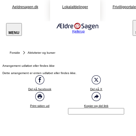
Aeldresagen.dk
Lokalafdelinger
Frivilligportal
Kjellerup
MENU
Forside
Aktiviteter og kurser
Arrangement udløbet eller findes ikke
Dette arrangement er enten udløbet eller findes ikke.
Del på facebook
Del på X
Print siden ud
Kopier og del link