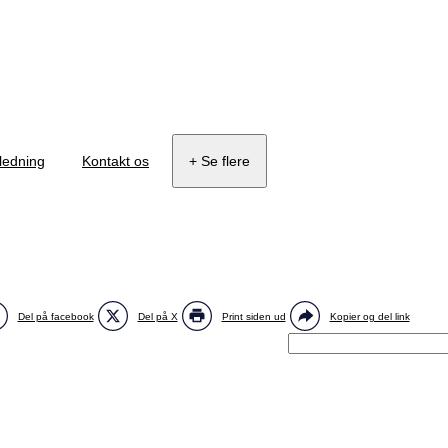
ledning
Kontakt os
+ Se flere
Del på facebook
Del på X
Print siden ud
Kopier og del link