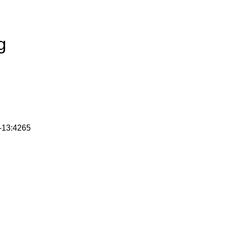
g
10-13:4265