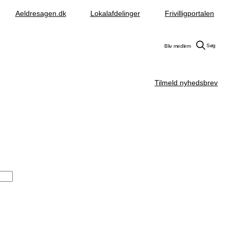
Aeldresagen.dk
Lokalafdelinger
Frivilligportalen
Søg
Bliv medlem
Tilmeld nyhedsbrev