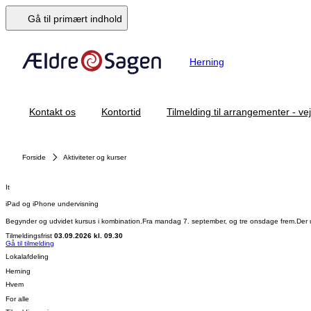
Gå til primært indhold
Herning
Kontakt os
Kontortid
Tilmelding til arrangementer - ve
Forside
Aktiviteter og kurser
It
iPad og iPhone undervisning
Begynder og udvidet kursus i kombination.Fra mandag 7. september, og tre onsdage frem.Der und
Tilmeldingsfrist
03.09.2026 kl. 09.30
Gå til tilmelding
Lokalafdeling
Herning
Hvem
For alle