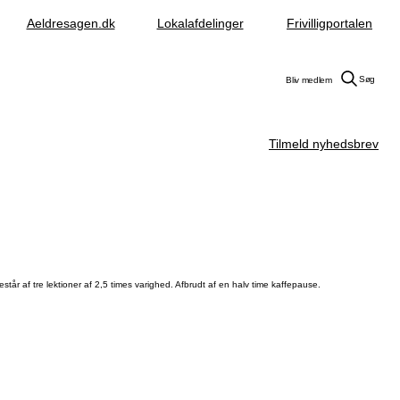
Aeldresagen.dk
Lokalafdelinger
Frivilligportalen
Søg
Bliv medlem
Tilmeld nyhedsbrev
r af tre lektioner af 2,5 times varighed. Afbrudt af en halv time kaffepause.