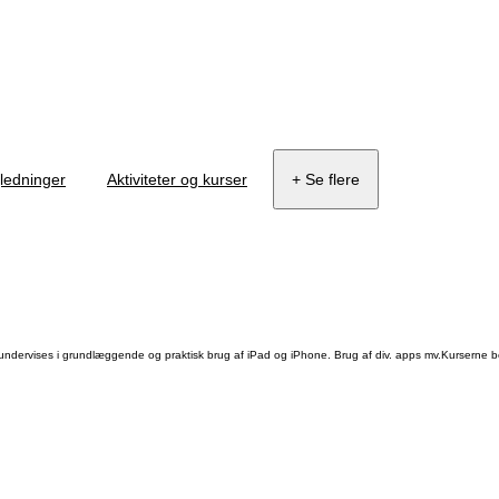
jledninger
Aktiviteter og kurser
+ Se flere
ervises i grundlæggende og praktisk brug af iPad og iPhone. Brug af div. apps mv.Kurserne bestå