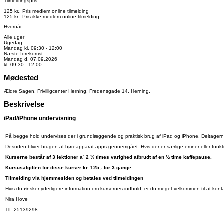
Tilmeldingspris
125 kr., Pris medlem online tilmelding
125 kr., Pris ikke-medlem online tilmelding
Hvornår
Alle uger
Ugedag:
Mandag kl. 09:30 - 12:00
Næste forekomst:
Mandag d. 07.09.2026
kl. 09:30 - 12:00
Mødested
Ældre Sagen, Frivilligcenter Herning, Fredensgade 14, Herning.
Beskrivelse
iPad/iPhone undervisning
På begge hold undervises der i grundlæggende og praktisk brug af iPad og iPhone. Deltagern
Desuden bliver brugen af høreapparat-apps gennemgået. Hvis der er særlige emner eller funktio
Kurserne består af 3 lektioner a` 2 ½ times varighed afbrudt af en ½ time kaffepause.
Kursusafgiften for disse kurser kr. 125,- for 3 gange.
Tilmelding via hjemmesiden og betales ved tilmeldingen
Hvis du ønsker yderligere information om kursernes indhold, er du meget velkommen til at kont
Nira Hove
Tlf. 25139298