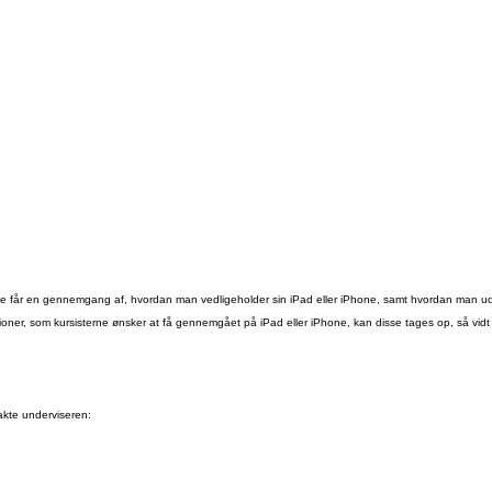
e får en gennemgang af, hvordan man vedligeholder sin iPad eller iPhone, samt hvordan man ud
ner, som kursisterne ønsker at få gennemgået på iPad eller iPhone, kan disse tages op, så vidt 
akte underviseren: